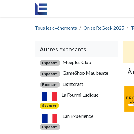
Se rendre au contenu
Accueil
L'agence
Événements
Re
Tous les événements
On se ReGeek 2025
T
Autres exposants
Meeples Club
Exposant
À 
GameShop Maubeuge
Exposant
Lightcraft
Exposant
La Fourmi Ludique
Sponsor
Lan Experience
Exposant