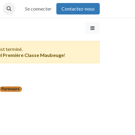
Se connecter
Contactez-nous
st terminé.
l Première Classe Maubeuge
!
Partenaire